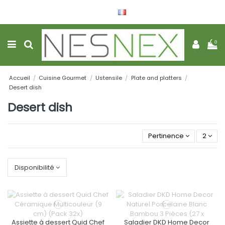
Français
Wishlist (
0
)
0
Accueil
Cuisine Gourmet
Ustensile
Plate and platters
Desert dish
Desert dish
Pertinence
2
Disponibilité
Assiette à dessert Quid Chef
Saladier DKD Home Decor