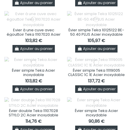
Ajouter au panier
Ajouter au panier
Evier à une cuve avec
Évier simple Teka 10125122 BE-
égouttoir Teka 11107020 Acier
50.40 PLUS Acier inoxydable
inoxydable
103,82 €
105,97 €
Ajouter au panier
Ajouter au panier
Évier simple Teka Acier
Évier simple Teka 11119005
inoxydable
CLASSIC 1C 1E Acier inoxydable
103,82 €
137,72 €
Ajouter au panier
Ajouter au panier
Évier double Teka 11107028
Évier simple Teka Acier
STYLO 2C Acier inoxydable
inoxydable
114,76 €
90,86 €
Ajouter au panier
Ajouter au panier