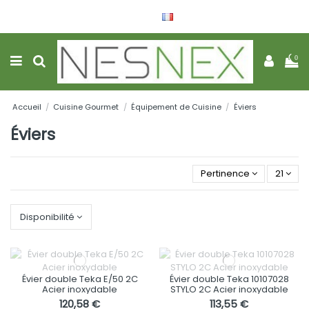
Français
Wishlist (
0
)
0
Accueil
Cuisine Gourmet
Équipement de Cuisine
Éviers
Éviers
Pertinence
21
Disponibilité
Évier double Teka E/50 2C
Évier double Teka 10107028
Acier inoxydable
STYLO 2C Acier inoxydable
120,58 €
113,55 €