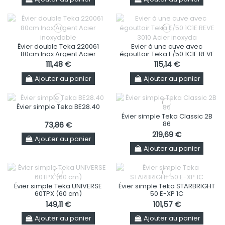
Évier double Teka 220061
Evier à une cuve avec
80cm Inox Argent Acier
égouttoir Teka E/50 1C1E.REVE
inoxydable
3010 Acier inoxydable
111,48 €
115,14 €
Ajouter au panier
Ajouter au panier
Évier simple Teka BE28.40
Évier simple Teka Classic 2B
86
73,86 €
219,69 €
Ajouter au panier
Ajouter au panier
Évier simple Teka UNIVERSE
Évier simple Teka STARBRIGHT
60TPX (60 cm)
50 E-XP 1C
149,11 €
101,57 €
Ajouter au panier
Ajouter au panier