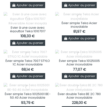
Ajouter au panier
Ajouter au panier
Évier simple Teka Acier
inoxydable
Evier à une cuve avec
égouttoir Teka 10107017
81,97 €
Réversible Acier inoxydable
108,33 €
Ajouter au panier
Ajouter au panier
Évier simple Teka 7007 STYLO
Évier simple Teka 10125005
1C Acier inoxydable
Acier inoxydable
68,14 €
77,07 €
Ajouter au panier
Ajouter au panier
Évier simple Teka 10125001 BE-
Évier double Teka BE 2C 780
50.40 Acier inoxydable
Acier inoxydable
93,79 €
228,00 €